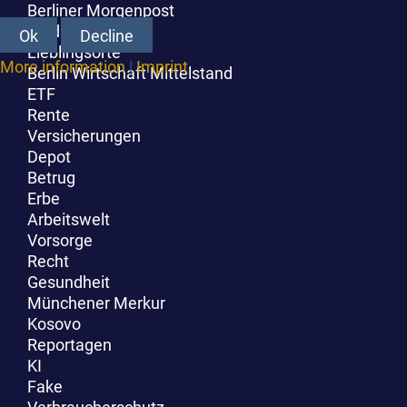
Berliner Morgenpost
Geldanlage
Ok
Decline
Lieblingsorte
More information
|
Imprint
Berlin Wirtschaft Mittelstand
ETF
Rente
Versicherungen
Depot
Betrug
Erbe
Arbeitswelt
Vorsorge
Recht
Gesundheit
Münchener Merkur
Kosovo
Reportagen
KI
Fake