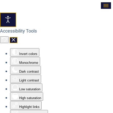
≡
Accessibility Tools
Invert colors
Monochrome
Dark contrast
Light contrast
Low saturation
High saturation
Highlight links