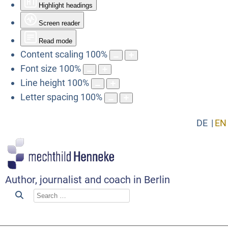
Highlight headings
Screen reader
Read mode
Content scaling
100
%
Font size
100
%
Line height
100
%
Letter spacing
100
%
DE
EN
Author, journalist and coach in Berlin