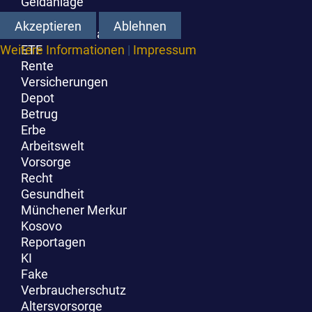
Geldanlage
Lieblingsorte
Akzeptieren
Ablehnen
Berlin Wirtschaft Mittelstand
ETF
Weitere Informationen
|
Impressum
Rente
Versicherungen
Depot
Betrug
Erbe
Arbeitswelt
Vorsorge
Recht
Gesundheit
Münchener Merkur
Kosovo
Reportagen
KI
Fake
Verbraucherschutz
Altersvorsorge