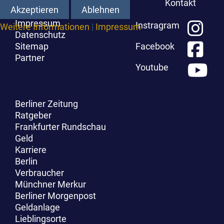
Kontakt
Akzeptieren
Ablehnen
Impressum
Instragram
Weitere Informationen
|
Impressum
Datenschutz
Sitemap
Facebook
Partner
Youtube
Berliner Zeitung
Ratgeber
Frankfurter Rundschau
Geld
Karriere
Berlin
Verbraucher
Münchner Merkur
Berliner Morgenpost
Geldanlage
Lieblingsorte