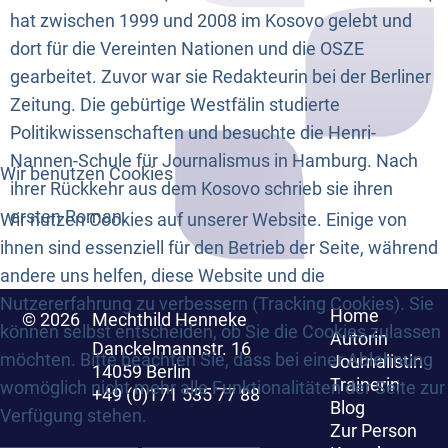
hat zwischen 1999 und 2008 im Kosovo gelebt und
dort für die Vereinten Nationen und die OSZE
gearbeitet. Zuvor war sie Redakteurin bei der Berliner
Zeitung. Die gebürtige Westfälin studierte
Politikwissenschaften und besuchte die Henri-
Nannen-Schule für Journalismus in Hamburg. Nach
Wir benutzen Cookies
ihrer Rückkehr aus dem Kosovo schrieb sie ihren
ersten Roman.
Wir nutzen Cookies auf unserer Website. Einige von
ihnen sind essenziell für den Betrieb der Seite, während
andere uns helfen, diese Website und die
Nutzererfahrung zu verbessern (Tracking Cookies). Sie
Home
© 2026
Mechthild Henneke
können selbst entscheiden, ob Sie die Cookies zulassen
Autorin
Danckelmannstr. 16
möchten. Bitte beachten Sie, dass bei einer Ablehnung
Journalistin
14059 Berlin
Trainerin
womöglich nicht mehr alle Funktionalitäten der Seite zur
+49 (0)171 535 77 88
Blog
Verfügung stehen.
Zur Person