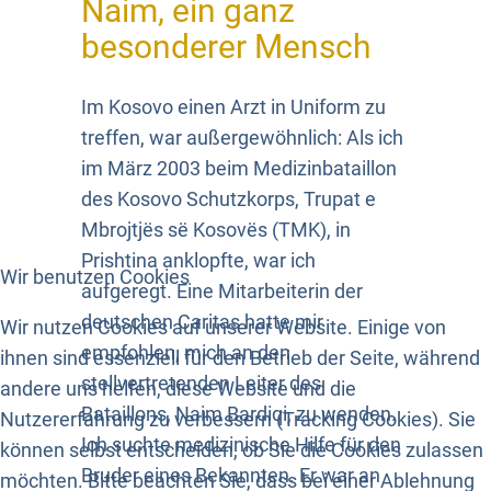
Naim, ein ganz
besonderer Mensch
Im Kosovo einen Arzt in Uniform zu
treffen, war außergewöhnlich: Als ich
im März 2003 beim Medizinbataillon
des Kosovo Schutzkorps, Trupat e
Mbrojtjës së Kosovës (TMK), in
Prishtina anklopfte, war ich
Wir benutzen Cookies
aufgeregt. Eine Mitarbeiterin der
deutschen Caritas hatte mir
Wir nutzen Cookies auf unserer Website. Einige von
empfohlen, mich an den
ihnen sind essenziell für den Betrieb der Seite, während
stellvertretenden Leiter des
andere uns helfen, diese Website und die
Bataillons, Naim Bardiqi, zu wenden.
Nutzererfahrung zu verbessern (Tracking Cookies). Sie
Ich suchte medizinische Hilfe für den
können selbst entscheiden, ob Sie die Cookies zulassen
Bruder eines Bekannten. Er war an
möchten. Bitte beachten Sie, dass bei einer Ablehnung