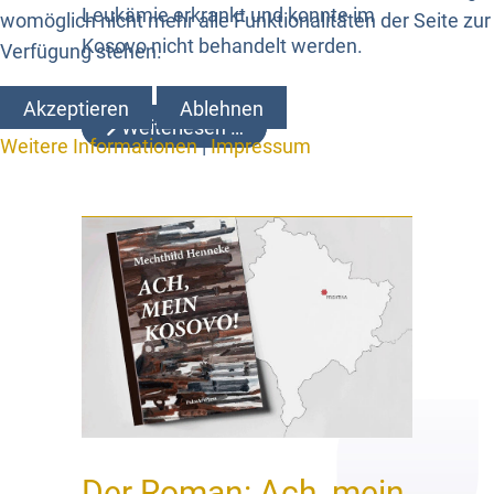
Leukämie erkrankt und konnte im
womöglich nicht mehr alle Funktionalitäten der Seite zur
Kosovo nicht behandelt werden.
Verfügung stehen.
Akzeptieren
Ablehnen
Weiterlesen …
Weitere Informationen
|
Impressum
Der Roman: Ach, mein