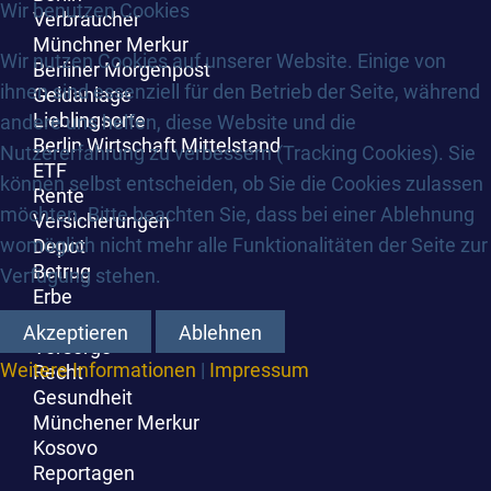
Wir benutzen Cookies
Verbraucher
Münchner Merkur
Wir nutzen Cookies auf unserer Website. Einige von
Berliner Morgenpost
ihnen sind essenziell für den Betrieb der Seite, während
Geldanlage
Lieblingsorte
andere uns helfen, diese Website und die
Berlin Wirtschaft Mittelstand
Nutzererfahrung zu verbessern (Tracking Cookies). Sie
ETF
können selbst entscheiden, ob Sie die Cookies zulassen
Rente
möchten. Bitte beachten Sie, dass bei einer Ablehnung
Versicherungen
womöglich nicht mehr alle Funktionalitäten der Seite zur
Depot
Betrug
Verfügung stehen.
Erbe
Arbeitswelt
Akzeptieren
Ablehnen
Vorsorge
Weitere Informationen
|
Impressum
Recht
Gesundheit
Münchener Merkur
Kosovo
Reportagen