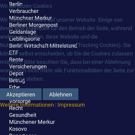
Berlin
Wir benutzen Cookies
Verbraucher
Münchner Merkur
Wir nutzen Cookies auf unserer Website. Einige von
Berliner Morgenpost
ihnen sind essenziell für den Betrieb der Seite, während
Geldanlage
andere uns helfen, diese Website und die
Lieblingsorte
Nutzererfahrung zu verbessern (Tracking Cookies). Sie
Berlin Wirtschaft Mittelstand
ETF
können selbst entscheiden, ob Sie die Cookies zulassen
Rente
möchten. Bitte beachten Sie, dass bei einer Ablehnung
Versicherungen
womöglich nicht mehr alle Funktionalitäten der Seite zur
Depot
Verfügung stehen.
Betrug
Erbe
Arbeitswelt
Akzeptieren
Ablehnen
Vorsorge
Weitere Informationen
|
Impressum
Recht
Gesundheit
Münchener Merkur
Kosovo