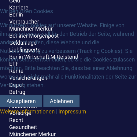
Geld
Karriere
Wir benutzen Cookies
Berlin
Verbraucher
Wir nutzen Cookies auf unserer Website. Einige von
Münchner Merkur
ihnen sind essenziell für den Betrieb der Seite, während
Berliner Morgenpost
andere uns helfen, diese Website und die
Geldanlage
Lieblingsorte
Nutzererfahrung zu verbessern (Tracking Cookies). Sie
Berlin Wirtschaft Mittelstand
können selbst entscheiden, ob Sie die Cookies zulassen
ETF
möchten. Bitte beachten Sie, dass bei einer Ablehnung
Rente
womöglich nicht mehr alle Funktionalitäten der Seite zur
Versicherungen
Depot
Verfügung stehen.
Betrug
Erbe
Akzeptieren
Ablehnen
Arbeitswelt
Weitere Informationen
|
Impressum
Vorsorge
Recht
Gesundheit
Münchener Merkur