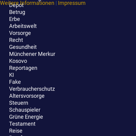
Weitere Informationen
|
Impressum
Depot
Betrug
Erbe
Arbeitswelt
Vorsorge
Recht
Gesundheit
Münchener Merkur
Kosovo
Reportagen
KI
Fake
Verbraucherschutz
Altersvorsorge
Steuern
Schauspieler
Grüne Energie
Testament
Reise