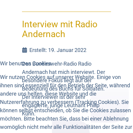
Interview mit Radio
Andernach
Erstellt: 19. Januar 2022
Wir benutzen Cookies
Das Bundeswehr-Radio Radio
Andernach hat mich interviewt. Der
Wir nutzen Cookies auf unserer Website. Einige von
besondere Fokus liegt auf der
ihnen sind essenziell für den Betrieb der Seite, während
Bedeutung des Buchs für Soldaten.
andere uns helfen, diese Website und die
Der Interviewer ist der sehr
Nutzererfahrung zu verbessern (Tracking Cookies). Sie
engagierte, junge Leutnant Philip
können selbst entscheiden, ob Sie die Cookies zulassen
Kühn.
möchten. Bitte beachten Sie, dass bei einer Ablehnung
womöglich nicht mehr alle Funktionalitäten der Seite zur