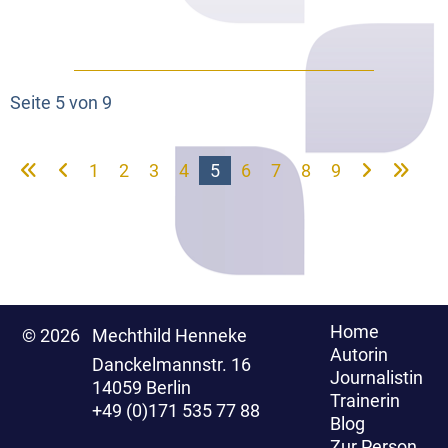
Seite 5 von 9
1
2
3
4
5
6
7
8
9
Home
© 2026
Mechthild Henneke
Autorin
Danckelmannstr. 16
Journalistin
14059 Berlin
Trainerin
+49 (0)171 535 77 88
Blog
Zur Person