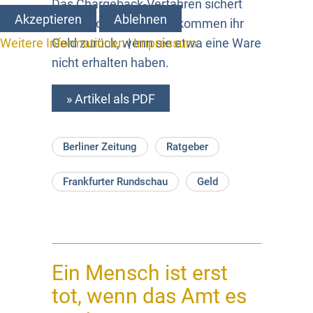
Das Chargeback-Verfahren sichert
Akzeptieren
Ablehnen
Verbraucher ab. Sie bekommen ihr
Weitere Informationen
|
Impressum
Geld zurück, wenn sie etwa eine Ware
nicht erhalten haben.
» Artikel als PDF
Berliner Zeitung
Ratgeber
Frankfurter Rundschau
Geld
Ein Mensch ist erst
tot, wenn das Amt es